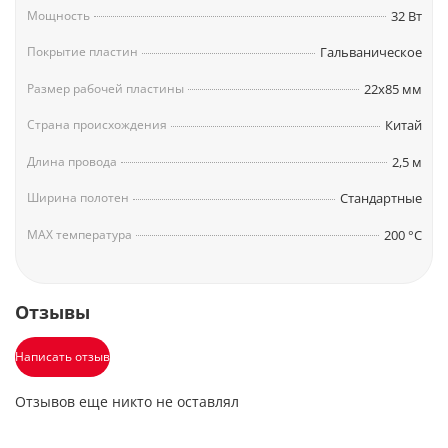
Компактные - длина 21 см.
Мощность
32 Вт
Круглый корпус для создания локонов.
Компактные пластины (22х85 мм) для креативного
Покрытие пластин
Гальваническое
стайлинга.
Размер рабочей пластины
22х85 мм
GP - ультра гладкое гальваническое покрытие
пластин.
Страна происхождения
Китай
Надежный и безопасный керамический PTC-
нагреватель с защитой от перегрева.
Длина провода
2,5 м
Быстрый нагрев до 180°С.
Ширина полотен
Стандартные
Индикатор нагрева.
Профессиональный вращающийся шнур 2,5м.
MAX температура
200 °C
Мощность: 32Вт.
Отзывы
Написать отзыв
Отзывов еще никто не оставлял