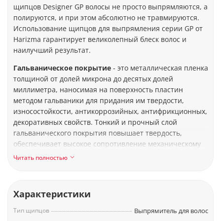
щипцов Designer GP волосы не просто выпрямляются, а
полируются, и при этом абсолютно не травмируются.
Использование щипцов для выпрямления серии GP от
Harizma гарантирует великолепный блеск волос и
наилучший результат.
Гальваническое покрытие
- это металлическая пленка
толщиной от долей микрона до десятых долей
миллиметра, наносимая на поверхность пластин
методом гальваники для придания им твердости,
износостойкости, антикоррозийных, антифрикционных,
декоративных свойств. Тонкий и прочный слой
гальванического покрытия повышает твердость,
обеспечивает высокое сопротивление механическому
износу и высоким температурам, придает
Читать полностью
декоративный вид и значительно увеличивает срок
службы пластин.
Характеристики
Особенности и технические характеристики Harizma
Designer GP:
Тип щипцов
Выпрямитель для волос