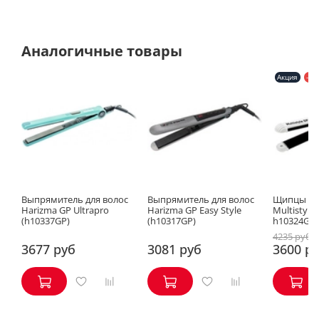
Аналогичные товары
Акция
-15
Выпрямитель для волос
Выпрямитель для волос
Щипцы дл
Harizma GP Ultrapro
Harizma GP Easy Style
Multistyle
(h10337GP)
(h10317GP)
h10324GP
4235 руб
3677 руб
3081 руб
3600 р