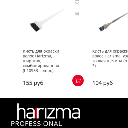
Кисть для окраски
Кисть для окраск
волос Harizma,
волос Harizma, уз
широкая,
тонкая щетина (h
комбинированная
S)
(h10953-combo)
155 руб
104 руб