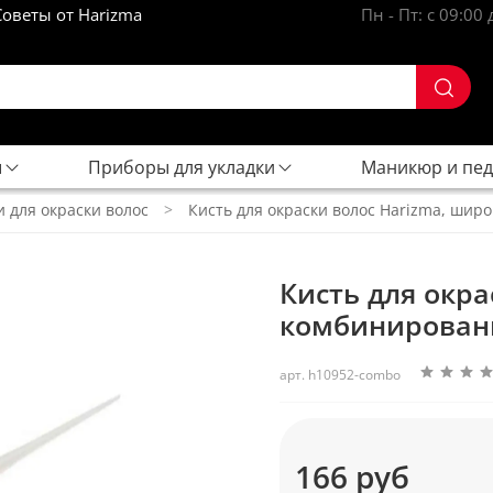
Советы от Harizma
Пн - Пт: с 09:00 
ы
Приборы для укладки
Маникюр и пе
и для окраски волос
Кисть для окраски волос Harizma, шир
Кисть для окра
комбинированн
арт.
h10952-combo
166 руб