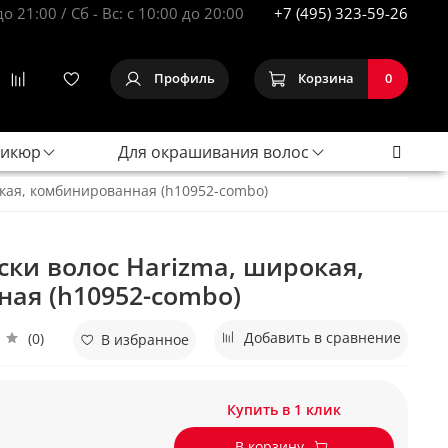
до 21:00 / Сб - Вс: с 10:00 до 20:00
+7 (495) 323-59-26
Профиль
Корзина
0
дикюр
Для окрашивания волос
окая, комбинированная (h10952-combo)
ски волос Harizma, широкая,
ая (h10952-combo)
Добавить в сравнение
(0)
В избранное
Купить в 1 клик
В корзину