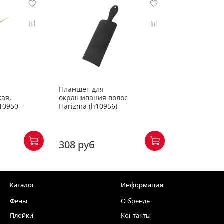
и
Планшет для
кая,
окрашивания волос
10950-
Harizma (h10956)
308 руб
Каталог
Информация
Фены
О бренде
Плойки
Контакты