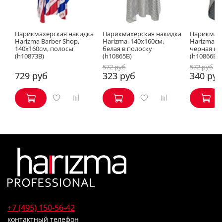
Парикмахерская накидка
Парикмахерская накидка
Парикмах
Harizma Barber Shop,
Harizma, 140х160см,
Harizma, 
140х160см, полосы
белая в полоску
черная в 
(h10873B)
(h10865B)
(h10866B)
572 руб
572 руб
729 руб
323 руб
340 ру
+7 (495) 150-56-42
контактный телефон