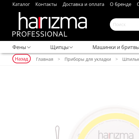
Каталог
Контакты
Доставка и оплата
О бренде
Фены
Щипцы
Машинки и бритв
Назад
Главная
Приборы для укладки
Шпильк