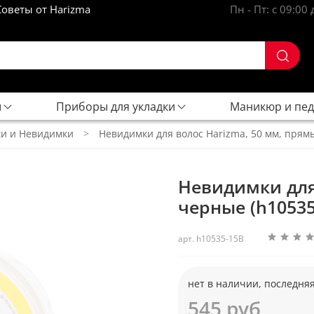
Советы от Harizma
Пн - Пт: с 09:00 
ы
Приборы для укладки
Маникюр и пе
и и Невидимки
Невидимки для волос Harizma, 50 мм, прям
Невидимки для
черные (h10535
арт. h10535-15B
нет в наличии, последня
545 руб