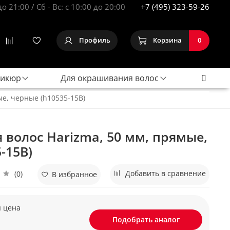
до 21:00 / Сб - Вс: с 10:00 до 20:00
+7 (495) 323-59-26
Профиль
Корзина
0
дикюр
Для окрашивания волос
ые, черные (h10535-15B)
 волос Harizma, 50 мм, прямые,
-15B)
Добавить в сравнение
(0)
В избранное
я цена
Подобрать аналог