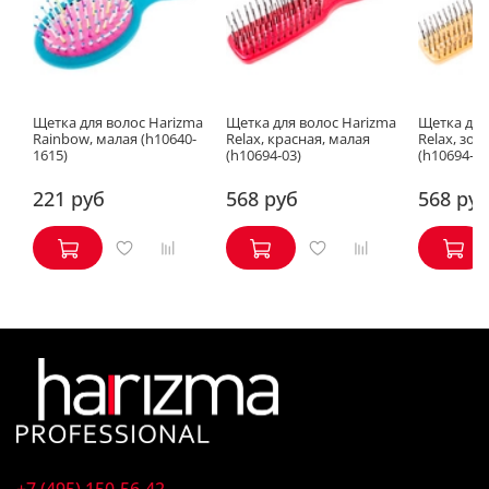
Щетка для волос Harizma
Щетка для волос Harizma
Щетка для
Rainbow, малая (h10640-
Relax, красная, малая
Relax, зол
1615)
(h10694-03)
(h10694-19
221 руб
568 руб
568 ру