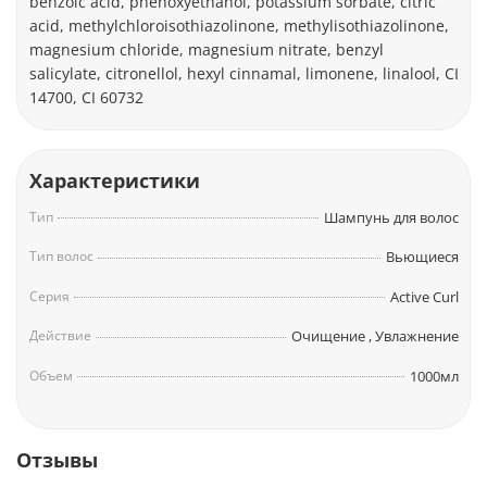
benzoic acid, phenoxyethanol, potassium sorbate, citric
acid, methylchloroisothiazolinone, methylisothiazolinone,
magnesium chloride, magnesium nitrate, benzyl
salicylate, citronellol, hexyl cinnamal, limonene, linalool, CI
14700, CI 60732
Характеристики
Тип
Шампунь для волос
Тип волос
Вьющиеся
Серия
Active Curl
Действие
Очищение
,
Увлажнение
Объем
1000мл
Отзывы